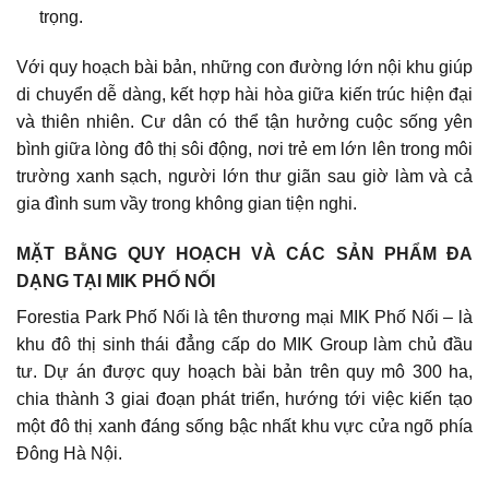
trọng.
Với quy hoạch bài bản, những con đường lớn nội khu giúp
di chuyển dễ dàng, kết hợp hài hòa giữa kiến trúc hiện đại
và thiên nhiên. Cư dân có thể tận hưởng cuộc sống yên
bình giữa lòng đô thị sôi động, nơi trẻ em lớn lên trong môi
trường xanh sạch, người lớn thư giãn sau giờ làm và cả
gia đình sum vầy trong không gian tiện nghi.
MẶT BẰNG QUY HOẠCH VÀ CÁC SẢN PHẨM ĐA
DẠNG TẠI MIK PHỐ NỐI
Forestia Park Phố Nối là tên thương mại MIK Phố Nối – là
khu đô thị sinh thái đẳng cấp do MIK Group làm chủ đầu
tư. Dự án được quy hoạch bài bản trên quy mô 300 ha,
chia thành 3 giai đoạn phát triển, hướng tới việc kiến tạo
một đô thị xanh đáng sống bậc nhất khu vực cửa ngõ phía
Đông Hà Nội.