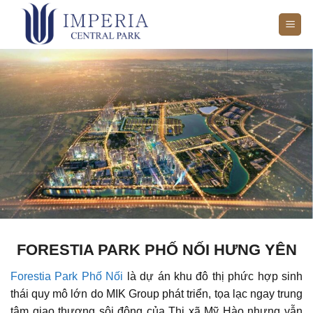
Bỏ
qua
nội
dung
FORESTIA PARK PHỐ NỐI HƯNG YÊN
Forestia Park Phố Nối
là dự án khu đô thị phức hợp sinh
thái quy mô lớn do MIK Group phát triển, tọa lạc ngay trung
tâm giao thương sôi động của Thị xã Mỹ Hào nhưng vẫn