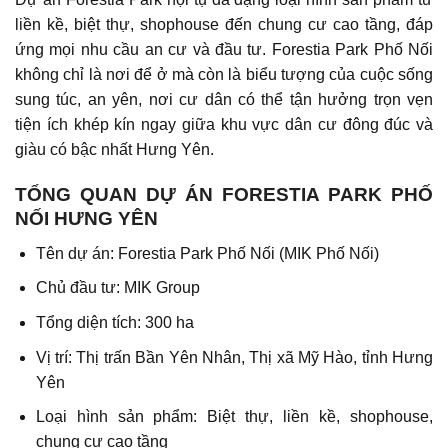
liền kề, biệt thự, shophouse đến chung cư cao tầng, đáp
ứng mọi nhu cầu an cư và đầu tư. Forestia Park Phố Nối
không chỉ là nơi để ở mà còn là biểu tượng của cuộc sống
sung túc, an yên, nơi cư dân có thể tận hưởng trọn vẹn
tiện ích khép kín ngay giữa khu vực dân cư đông đúc và
giàu có bậc nhất Hưng Yên.
TỔNG QUAN DỰ ÁN FORESTIA PARK PHỐ
NỐI HƯNG YÊN
Tên dự án: Forestia Park Phố Nối (MIK Phố Nối)
Chủ đầu tư: MIK Group
Tổng diện tích: 300 ha
Vị trí: Thị trấn Bần Yên Nhân, Thị xã Mỹ Hào, tỉnh Hưng
Yên
Loại hình sản phẩm: Biệt thự, liền kề, shophouse,
chung cư cao tầng